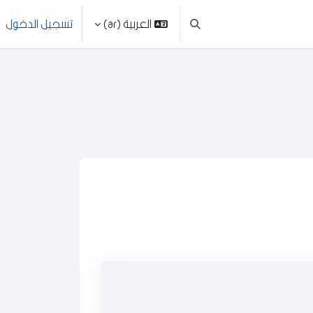
العربية ‎(ar)‎
تسجيل الدخول
تبديل إدخال البحث