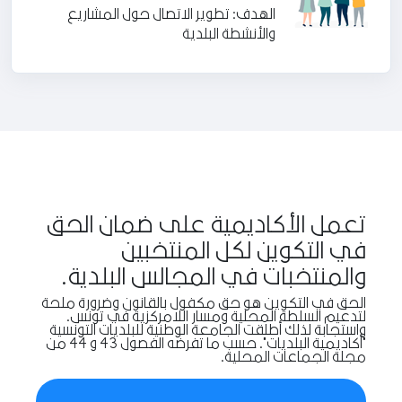
الهدف: تطوير الاتصال حول المشاريع
والأنشطة البلدية
تعمل الأكاديمية على ضمان الحق
في التكوين لكل المنتخبين
والمنتخبات في المجالس البلدية.
الحق في التكوين هو حق مكفول بالقانون وضرورة ملحة
لتدعيم السلطة المحلية ومسار اللامركزية في تونس.
واستجابة لذلك أطلقت الجامعة الوطنية للبلديات التونسية
"أكاديمية البلديات". حسب ما تفرضه الفصول 43 و 44 من
مجلة الجماعات المحلية.