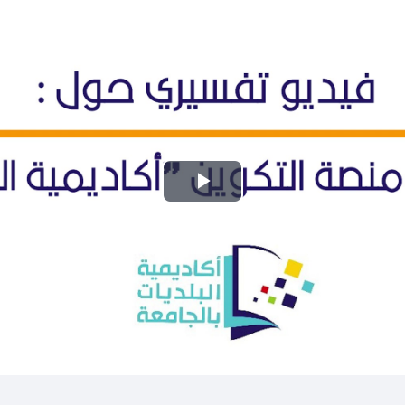
ت
ش
غ
ي
ل
ا