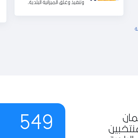
وتنفيذ وغلق الميزانية البلدية.
ة
549
مان
نتخبين