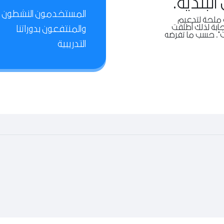
لبلدية.
المستخدمون النشطون
 ملحة لتدعيم
ابة لذلك أطلقت
والمنتفعون بدوراتنا
يات". حسب ما تفرضه
التدريبية