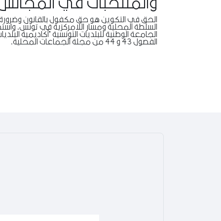
والمنتخبات في المجالس ا
الحق في التكوين هو حق مكفول بالقانون وضرورة
السلطة المحلية ومسار اللامركزية في تونس. واستج
الجامعة الوطنية للبلديات التونسية "أكاديمية البلد
الفصول 43 و 44 من مجلة الجماعات المحلية.